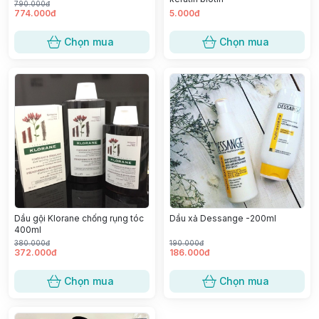
790.000đ
774.000đ
5.000đ
Chọn mua
Chọn mua
Dầu gội Klorane chống rụng tóc
Dầu xả Dessange -200ml
400ml
380.000đ
190.000đ
372.000đ
186.000đ
Chọn mua
Chọn mua