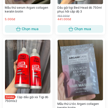
Mẫu thử serum Argani collagen
Dầu gội tigi Bed Head đỏ 750ml
keratin biotin
phục hồi cấp độ 3
450.000đ
5.000đ
441.000đ
Chọn mua
Chọn mua
Cặp dầu gội xả Tigi đỏ
750mlx2
Mẫu thử ủ tóc Argani collagen
keratin biotin