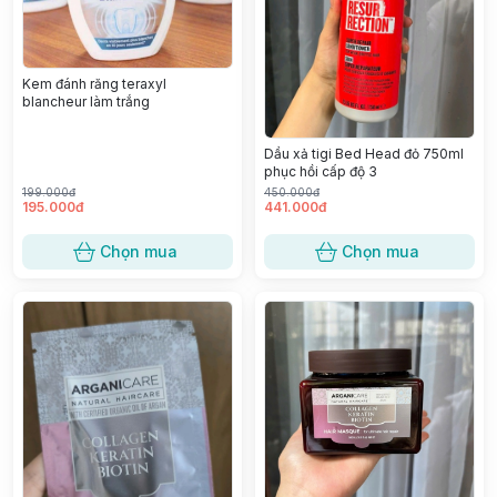
Kem đánh răng teraxyl
blancheur làm trắng
Dầu xả tigi Bed Head đỏ 750ml
phục hồi cấp độ 3
199.000đ
450.000đ
195.000đ
441.000đ
Chọn mua
Chọn mua