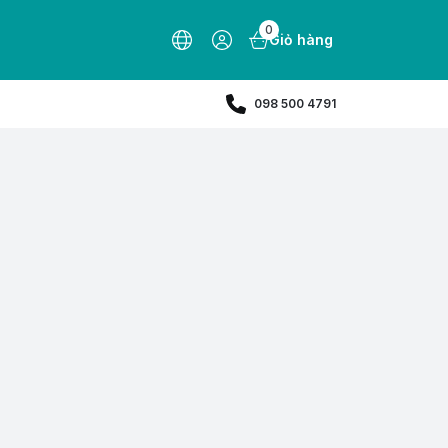
0
Giỏ hàng
098 500 4791