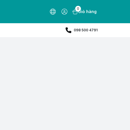
0
Giỏ hàng
098 500 4791