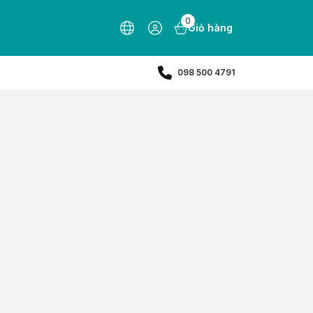
0
Giỏ hàng
098 500 4791